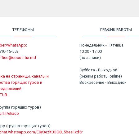
ТЕЛЕФОНЫ
ГРАФИК РАБОТЫ
ber/WhatsApp:
Понедельник - Пятница
610-15-553
10:00 - 17:00
ffice@cocos-tur.md
(по записи)
Суббота - Выходной
ка на страницы, каналы и
(режим работы online)
ства горящих туров и
Воскресенье - Выходной
редложений
TUR:
 (группа горящих туров)
url.li/ekaco
pp (группа горящих туров)
//chat.whatsapp.com/E9y3ezlt0OG8L5bee1xd5r