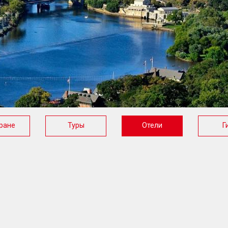
ране
Туры
Отели
Г