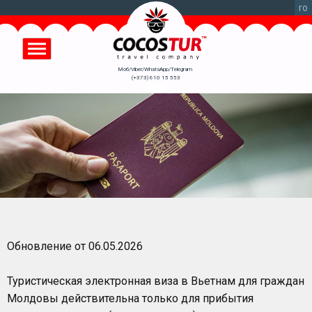
Перейти
ro
к
основному
содержанию
Моб/Viber/WhatsApp/Telegram
(+373) 610 15 553
Обновление от 06.05.2026
Туристическая электронная виза в Вьетнам для граждан
Молдовы действительна только для прибытия