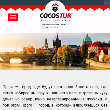
Перейти
ro
к
основному
содержанию
Моб/Viber/WhatsApp/Telegram
(+373) 610 15 553
Прага — город, где будут постоянно болеть ноги, где
легко набираешь пару кг лишнего веса и тратишь кучу
денег на совершенно незапланированные покупки. И
при этом Прага — город, в который влюбляешься без