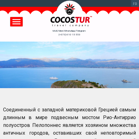
Перейти
ro
к
основному
содержанию
Моб/Viber/WhatsApp/Telegram
(+373) 610 15 553
Соединенный с западной материковой Грецией самым
длинным в мире подвесным мостом Рио-Антиррио
полуостров Пелопоннес является хозяином множества
античных городов, оставивших свой неповторимый