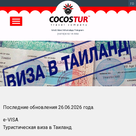
Перейти
ro
к
основному
содержанию
Моб/Viber/WhatsApp/Telegram
(+373) 610 15 553
Последние обновления 26.06.2026 года.
е-VISA
Туристическая виза в Таиланд.