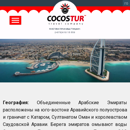
Перейти
ro
к
основному
содержанию
Моб/Viber/WhatsApp/Telegram
(+373) 610 15 553
География:
Объединенные Арабские Эмираты
расположены на юго-востоке Аравийского полуострова
и граничат с Катаром, Султанатом Оман и королевством
Саудовской Аравии. Берега эмиратов омывают воды