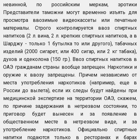
невинной, по российским меркам, эротики
Представители таможни могут временно изъять для
просмотра ввозимые видеокассеты или печатные
материалы. Строго контролируется ввоз спиртных
напитков (2 л. вина, 2 л. крепких спиртных напитков, а в
Шарджу - только 1 бутылка то или другого), табачных
изделий (2000 сигарет, или 400 сигар, или 2 кг табака),
духов и одеколона (150 гр.). Ввоз спиртных напитков в
ОАЭ гражданам страны вообще запрещен. Наркотики и
оружие к ввозу запрещены. Причем независимо от
места употребления наркотиков (например, еще в
России до вылета), если их следы будут найдены при
медицинской экспертизе на территории ОАЭ, скажем,
по причине задержания в нетрезвом состоянии, то
приговор будет вынесен и за появление в
общественном месте в нетрезвом виде, и за
употребление наркотиков. Официально спиртные
напитки подаются только в ресторанах и барах