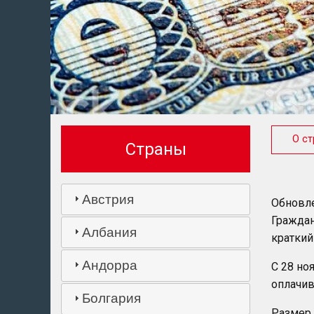
О ст
Страны
Австрия
Oбновле
Граждан
Албания
краткий
Андорра
С 28 но
оплачив
Болгария
Размер 