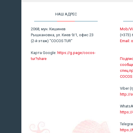
НАШ АДРЕС
2068, мун. Кишинев
Mob/Vi
Рышкановка, ул. Киев 9/1, офис 23
(+373) 
(2-й этаж) "COCOS TUR"
Email:
o
Карта Google:
https://g.page/cocos-
tur?share
Подпис
сообще
спец.п
COCOS 
Viber
http://s
WhatsA
https:
Telegr
https:/