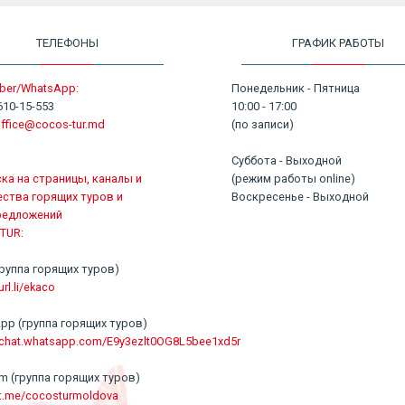
ТЕЛЕФОНЫ
ГРАФИК РАБОТЫ
ber/WhatsApp:
Понедельник - Пятница
610-15-553
10:00 - 17:00
ffice@cocos-tur.md
(по записи)
Суббота - Выходной
ка на страницы, каналы и
(режим работы online)
ства горящих туров и
Воскресенье - Выходной
редложений
TUR:
 (группа горящих туров)
url.li/ekaco
pp (группа горящих туров)
//chat.whatsapp.com/E9y3ezlt0OG8L5bee1xd5r
am (группа горящих туров)
/t.me/cocosturmoldova