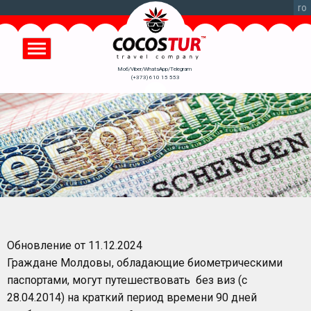
Перейти
ro
к
основному
содержанию
Моб/Viber/WhatsApp/Telegram
(+373) 610 15 553
Oбновление от 11.12.2024
Граждане Молдовы, обладающие биометрическими
паспортами, могут путешествовать без виз (с
28.04.2014) на краткий период времени 90 дней