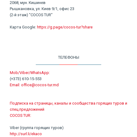
2068, мун. Кишинев
Рышкановка, ул. Киев 9/1, офис 23
(2-й этаж) "COCOS TUR"
Карта Google:
https://g.page/cocos-tur?share
ТЕЛЕФОНЫ
Mob/Viber/WhatsApp:
(+373) 610-15-553
Email:
office@cocos-tur.md
Подписка на страницы, каналы и сообщества горящих туров и
спец.предложений
COCOS TUR:
Viber (группа горящих туров)
http://surl.li/ekaco