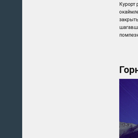
Курорт 
окаймл
закрыты
шагавша
помпезн
Гор