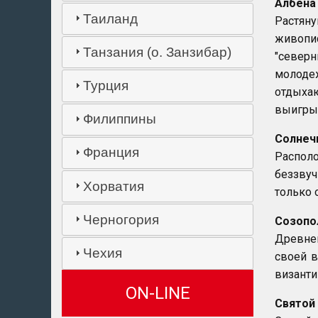
Албена
Таиланд
Растян
живопи
Танзания (о. Занзибар)
"северн
молодеж
Турция
отдыхаю
выигрыш
Филиппины
Солнеч
Франция
Распол
беззвуч
Хорватия
только 
Черногория
Созопо
Древнег
Чехия
своей в
византи
ON-LINE
Святой 