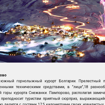
ово
южный горнолыжный курорт Болгарии. Прелестный п
енными техническими средствами, в "лице",18 разноо
й горы курорта Снежанки. Пампорово, располагая заме
 преподносит туристам приятный сюрприз, выражающийс
ю делится с гостями 17,5 километрами своих извилистых