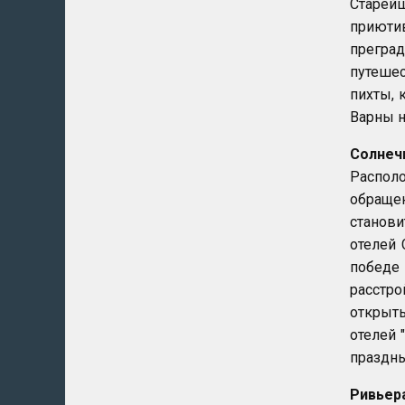
Старей
приюти
прегра
путеше
пихты, 
Варны н
Солнеч
Распол
обраще
станов
отелей 
победе
расстро
открыт
отелей 
праздны
Ривьер