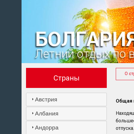
О ст
Страны
Австрия
Общая 
Находящ
Албания
больше
Андорра
отпуска.