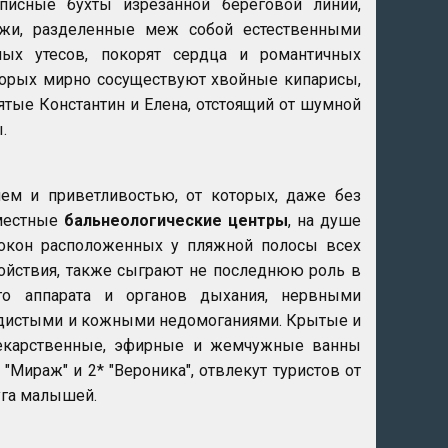
писные бухты изрезанной береговой линии,
яжи, разделенные меж собой естественными
ых утесов, покорят сердца и романтичных
торых мирно сосуществуют хвойные кипарисы,
ятые Константин и Елена, отстоящий от шумной
.
ем и приветливостью, от которых, даже без
 местные
бальнеологические центры
, на душе
 окон расположенных у пляжной полосы всех
койствия, также сыграют не последнюю роль в
го аппарата и органов дыхания, нервными
удистыми и кожными недомоганиями. Крытые и
лекарственные, эфирные и жемчужные ванны
 "Мираж" и 2* "Вероника", отвлекут туристов от
уга малышей.