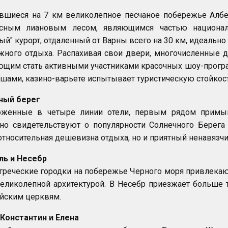
увшиеся на 7 км великолепное песчаное побережье Алб
сным лиановым лесом, являющимся частью националь
ый" курорт, отдаленный от Варны всего на 30 км, идеальн
ного отдыха. Распахивая свои двери, многочисленные 
щим стать активными участниками красочных шоу-програ
ами, казино-варьете испытывает туристическую стойкос
ный берег
оженные в четыре линии отели, первым рядом примы
но свидетельствуют о популярности Солнечного Берега 
относительная дешевизна отдыха, но и приятный ненавязч
ль и Несебр
реческие городки на побережье Черного моря привлекают
еликолепной архитектурой. В Несебр приезжает больше 
йским церквям.
Константин и Елена