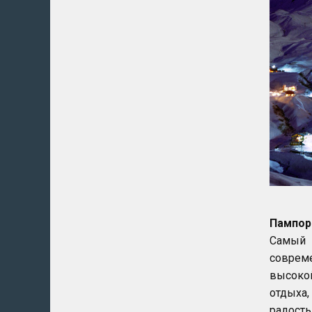
Пампор
Самый 
соврем
высоко
отдыха,
радость