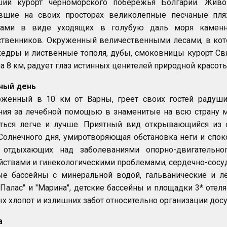
ший курорт черноморского побережья Болгарии. Живо
вшие на своих просторах великолепные песчаные пл
дами в виде уходящих в голубую даль моря каменн
ственников. Окруженный величественными лесами, в ко
кедры и лиственные тополя, дубы, смоковницы курорт Св
а 8 км, радует глаз истинных ценителей природной красоты
ный день
оженный в 10 км от Варны, греет своих гостей радуши
ния за лечебной помощью в знаменитые на всю страну
иться легче и лучше. Приятный вид открывающийся из
Солнечного дня, умиротворяющая обстановка неги и спо
 отдыхающих над заболеваниями опорно-двигательно
йствами и гинекологическими проблемами, сердечно-сос
ые бассейны с минеральной водой, гальванические и 
"Палас" и "Марина", детские бассейны и площадки 3* отеля
х хлопот и излишних забот относительно организации дос
а