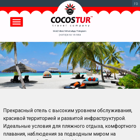
Перейти
ro
к
основному
содержанию
Моб/Viber/WhatsApp/Telegram
(+373) 610 15 553
Прекрасный отель с высоким уровнем обслуживания,
красивой территорией и развитой инфраструктурой.
Идеальные условия для пляжного отдыха, комфортного
плавания, наблюдения за подводным миром на