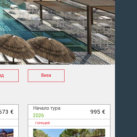
ид
Виза
Начало тура:
673 €
995 €
2026