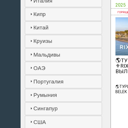
Италия
2025
Кипр
Китай
Круизы
Мальдивы
🌎Т
⚜️RI
ОАЭ
ВЫЛ
Португалия
🌎ТУР
BELEK 
Румыния
Сингапур
США