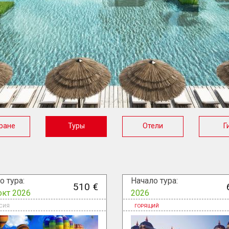
ране
Туры
Отели
Г
о тура:
Начало тура:
510 €
окт 2026
2026