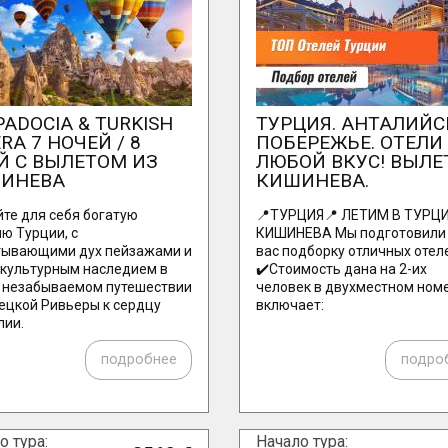
ADOCIA & TURKISH
ТУРЦИЯ. АНТАЛИЙС
ERA 7 НОЧЕЙ / 8
ПОБЕРЕЖЬЕ. ОТЕЛИ
Й С ВЫЛЕТОМ ИЗ
ЛЮБОЙ ВКУС! ВЫЛЕ
ИНЕВА
КИШИНЕВА.
те для себя богатую
📍ТУРЦИЯ📍 ЛЕТИМ В ТУРЦ
ю Турции, с
КИШИНЕВА Мы подготовили
тывающими дух пейзажами и
вас подборку отличных отел
 культурным наследием в
✔️Стоимость дана на 2-их
 незабываемом путешествии
человек в двухместном ном
ецкой Ривьеры к сердцу
включает:
лии.
подробнее
подро
о тура:
Начало тура: