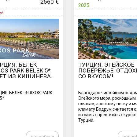
2560 €
2025
УРЦИЯ. БЕЛЕК
ТУРЦИЯ. ЭГЕЙСКОЕ
XOS PARK BELEK 5*.
ПОБЕРЕЖЬЕ. ОТДОХ
ЕТ ИЗ КИШИНЕВА.
СО ВКУСОМ!
ЦИЯ. БЕЛЕК ⚜️RIXOS PARK
Благодаря чистейшим вода
5*
Эгейского моря, роскошным
пляжам, золотому песку и м
климату Бодрум считается 
из самых престижных курор
Турции.
подробнее
подро