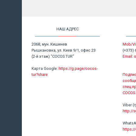
НАШ АДРЕС
2068, мун. Кишинев
Mob/Vi
Рышкановка, ул. Киев 9/1, офис 23
(+373) 
(2-й этаж) "COCOS TUR"
Email:
o
Карта Google:
https://g.page/cocos-
tur?share
Подпис
сообще
спец.п
COCOS 
Viber
http://s
WhatsA
https: