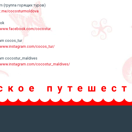
am (группа горящих туров)
/t.me/cocosturmoldova
ook
//www.facebook.com/cocostur
ram cocos_tur
//www.instagram.com/cocos_tur/
ram cocostur_maldives
//www.instagram.com/cocostur_maldives/