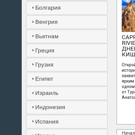
Болгария
Венгрия
Вьетнам
CAPP
RIVI
ДНЕ
Греция
КИШ
Грузия
Открой
истори
захва
Египет
ярким
одном
от Тур
Израиль
Анато
Индонезия
Испания
Начал