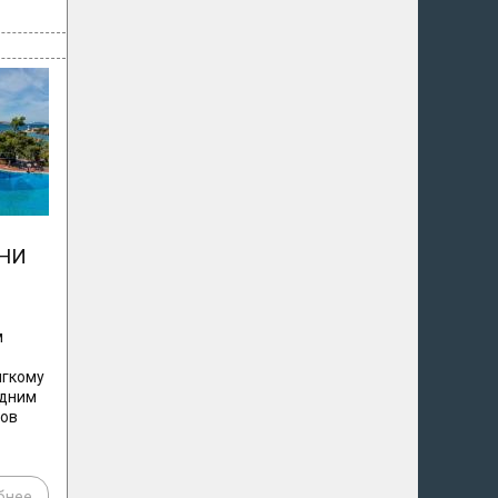
НИ
м
ягкому
одним
тов
бнее