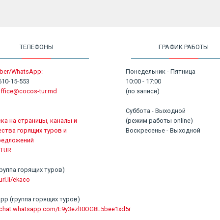
ТЕЛЕФОНЫ
ГРАФИК РАБОТЫ
ber/WhatsApp:
Понедельник - Пятница
610-15-553
10:00 - 17:00
ffice@cocos-tur.md
(по записи)
Суббота - Выходной
ка на страницы, каналы и
(режим работы online)
ства горящих туров и
Воскресенье - Выходной
редложений
TUR:
 (группа горящих туров)
url.li/ekaco
pp (группа горящих туров)
//chat.whatsapp.com/E9y3ezlt0OG8L5bee1xd5r