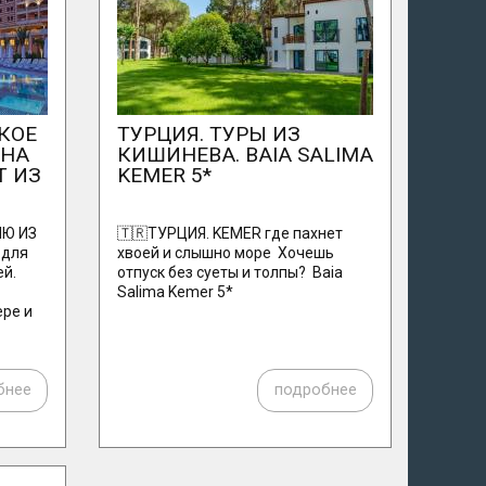
КОЕ
ТУРЦИЯ. ТУРЫ ИЗ
 НА
КИШИНЕВА. BAIA SALIMA
Т ИЗ
KEMER 5*
ИЮ ИЗ
🇹🇷ТУРЦИЯ. KEMER где пахнет
 для
хвоей и слышно море Хочешь
ей.
отпуск без суеты и толпы? Baia
Salima Kemer 5*
ере и
бнее
подробнее