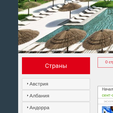
О ст
Страны
Австрия
Начал
сент-
Албания
Андорра