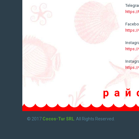
Telegr
https:/
Faceb
https:
Instag
https:
Instag
https:
© 2017
Cocos-Tur SRL
. All Rights Reserved.