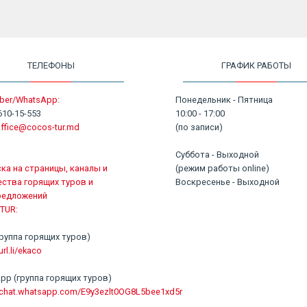
ТЕЛЕФОНЫ
ГРАФИК РАБОТЫ
ber/WhatsApp:
Понедельник - Пятница
610-15-553
10:00 - 17:00
ffice@cocos-tur.md
(по записи)
Суббота - Выходной
ка на страницы, каналы и
(режим работы online)
ства горящих туров и
Воскресенье - Выходной
редложений
TUR:
 (группа горящих туров)
url.li/ekaco
pp (группа горящих туров)
//chat.whatsapp.com/E9y3ezlt0OG8L5bee1xd5r