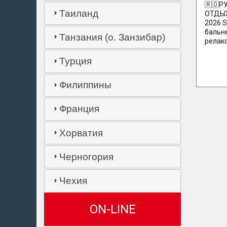
🇷🇴Р
Таиланд
ОТДЫХ
2026 S
бальн
Танзания (о. Занзибар)
релакс
Турция
Филиппины
Франция
Хорватия
Черногория
Чехия
ON-LINE