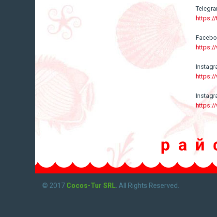
Telegr
https:/
Faceb
https:
Instag
https:
Instag
https:
© 2017
Cocos-Tur SRL
. All Rights Reserved.