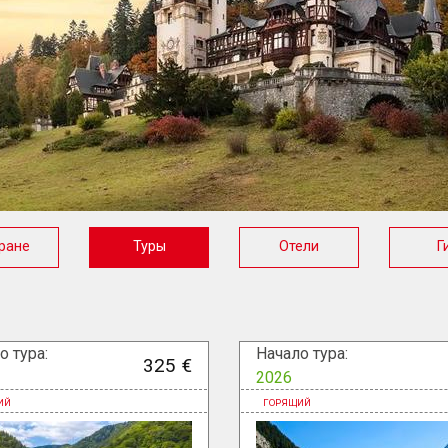
ране
Туры
Отели
Г
о тура:
Начало тура:
325 €
2026