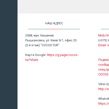
НАШ АДРЕС
2068, мун. Кишинев
Mob/Vi
Рышкановка, ул. Киев 9/1, офис 23
(+373) 
(2-й этаж) "COCOS TUR"
Email:
o
Карта Google:
https://g.page/cocos-
tur?share
Подпис
сообще
спец.п
COCOS 
Viber
http://s
WhatsA
https: