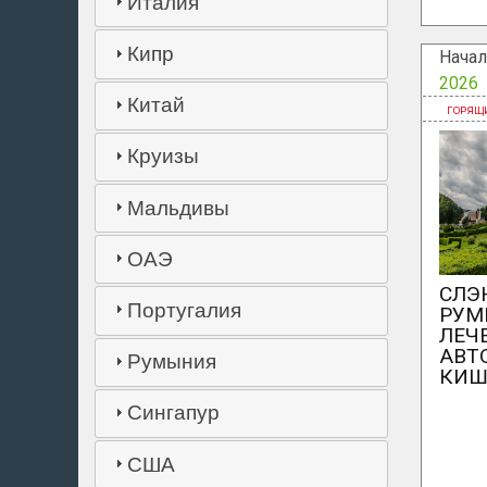
Италия
Кипр
Начал
2026
Китай
Круизы
Мальдивы
ОАЭ
СЛЭ
Португалия
РУМ
ЛЕЧ
АВТ
Румыния
КИШ
Сингапур
США