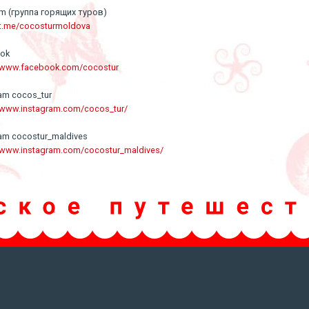
am (группа горящих туров)
/t.me/cocosturmoldova
ook
//www.facebook.com/cocostur
ram cocos_tur
//www.instagram.com/cocos_tur/
ram cocostur_maldives
//www.instagram.com/cocostur_maldives/