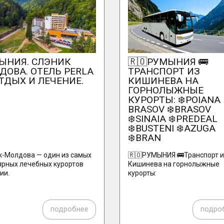
ЫНИЯ. СЛЭНИК
🇷🇴РУМЫНИЯ 🚌
ДОВА. ОТЕЛЬ PERLA
ТРАНСПОРТ ИЗ
ОТДЫХ И ЛЕЧЕНИЕ.
КИШИНЕВА НА
ГОРНОЛЫЖНЫЕ
КУРОРТЫ: ❄️POIANA
BRASOV ❄️BRASOV
❄️SINAIA ❄️PREDEAL
❄️BUSTENI ❄️AZUGA
❄️BRAN
к-Молдова — один из самых
🇷🇴РУМЫНИЯ 🚌Транспорт и
ярных лечебных курортов
Кишинева на горнолыжные
ии.
курорты:
подробнее
подро