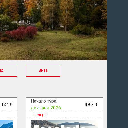
ид
Виза
Начало тура:
62 €
487 €
дек-фев 2026