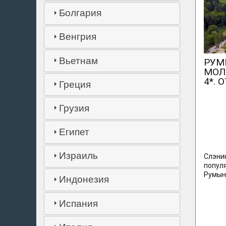
Болгария
Венгрия
Вьетнам
РУМ
МОЛ
4*. 
Греция
Грузия
Египет
Израиль
Слэни
попул
Румын
Индонезия
Испания