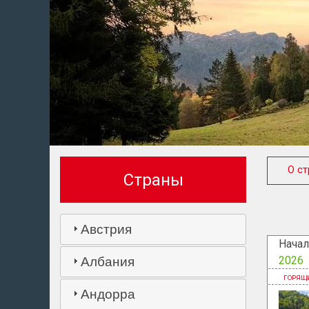
О ст
Страны
Австрия
Начал
2026
Албания
Андорра