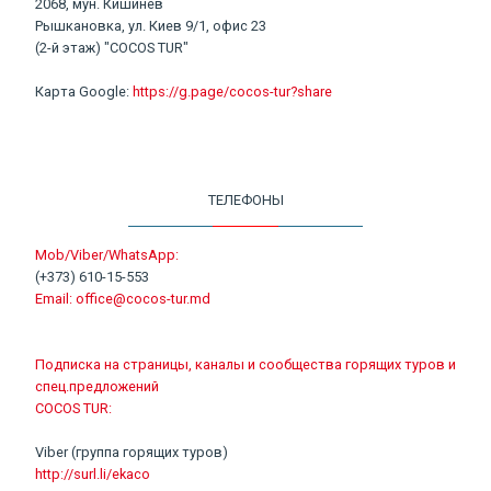
2068, мун. Кишинев
Рышкановка, ул. Киев 9/1, офис 23
(2-й этаж) "COCOS TUR"
Карта Google:
https://g.page/cocos-tur?share
ТЕЛЕФОНЫ
Mob/Viber/WhatsApp:
(+373) 610-15-553
Email:
office@cocos-tur.md
Подписка на страницы, каналы и сообщества горящих туров и
спец.предложений
COCOS TUR:
Viber (группа горящих туров)
http://surl.li/ekaco