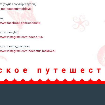
am (группа горящих туров)
/t.me/cocosturmoldova
ook
//www.facebook.com/cocostur
ram cocos_tur
//www.instagram.com/cocos_tur/
ram cocostur_maldives
//www.instagram.com/cocostur_maldives/