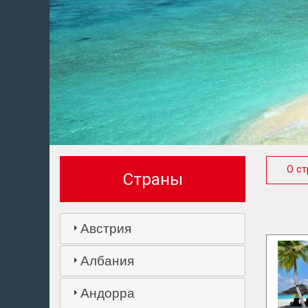
О ст
Страны
Австрия
Албания
Андорра