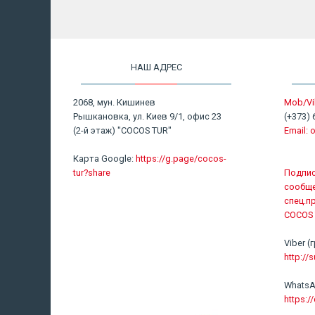
НАШ АДРЕС
2068, мун. Кишинев
Mob/Vi
Рышкановка, ул. Киев 9/1, офис 23
(+373) 
(2-й этаж) "COCOS TUR"
Email:
o
Карта Google:
https://g.page/cocos-
tur?share
Подпис
сообще
спец.п
COCOS 
Viber
http://s
WhatsA
https: