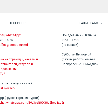
ТЕЛЕФОНЫ
ГРАФИК РАБОТЫ
ber/WhatsApp:
Понедельник - Пятница
610-15-553
10:00 - 17:00
ffice@cocos-tur.md
(по записи)
Суббота - Выходной
ка на страницы, каналы и
(режим работы online)
ства горящих туров и
Воскресенье - Выходной
редложений
TUR:
 (группа горящих туров)
url.li/ekaco
pp (группа горящих туров)
//chat.whatsapp.com/E9y3ezlt0OG8L5bee1xd5r