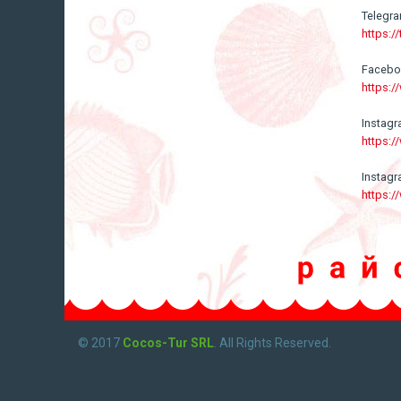
Telegr
https:/
Faceb
https:
Instag
https:
Instag
https:
© 2017
Cocos-Tur SRL
. All Rights Reserved.