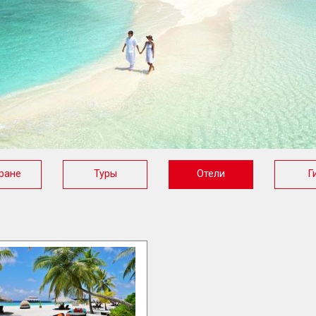
ране
Туры
Отели
Г