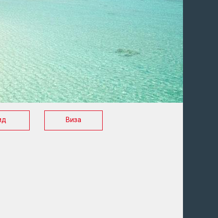
ид
Виза