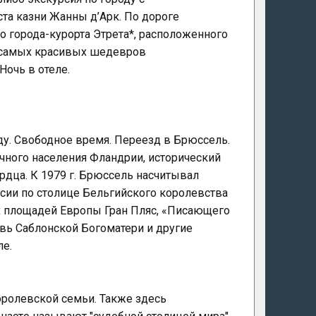
та казни Жанны д’Арк. По дороге
 города-курорта Этрета*, расположенного
з самых красивых шедевров
Ночь в отеле.
оду. Свободное время. Переезд в Брюссель.
чного населения Фландрии, исторический
рдца. К 1979 г. Брюссель насчитывал
сии по столице Бельгийского королевства
х площадей Европы Гран Пляс, «Писающего
вь Саблонской Богоматери и другие
ле.
королевской семьи. Также здесь