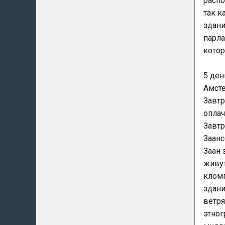
распо
так к
здани
парла
котор
5 ден
Амст
Завтр
оплач
Завтр
Заанс
Заан 
живу
кломп
здани
ветря
этног