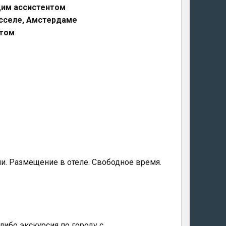
щим ассистентом
юсселе, Амстердаме
нтом
ии. Размещение в отеле. Свободное время.
либо экскурсия по городу с