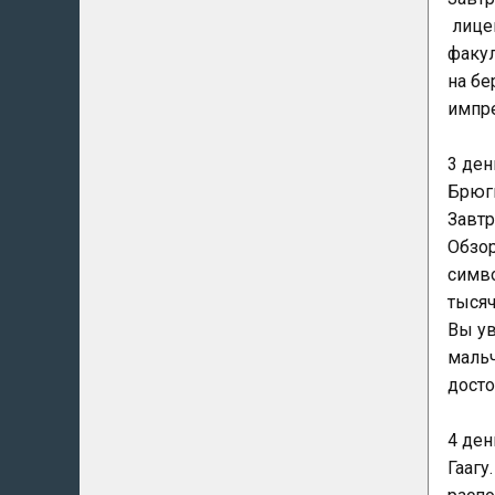
лицен
факул
на бе
импре
3 ден
Брюг
Завтр
Обзор
симво
тысяч
Вы ув
мальч
досто
4 ден
Гаагу