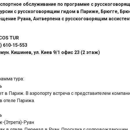
нспортное обслуживание по программе с русскоговоря
курсии с русскоговорящим гидом в Париже, Брюгге, Бр
ещение Руана, Антверпена с русскоговорящим ассисте
COS TUR
) 610-15-553
 мун. Кишинев, ул. Киев 9/1 офис 23 (2 этаж)
амма тура:
ь
т в Париж. В аэропорту встреча с представителем компан
в отеле Парижа.
ь
-(Этрета)-Руан
ак в отеле. Переезд в Руан. Прогулка с сопровождающим, 