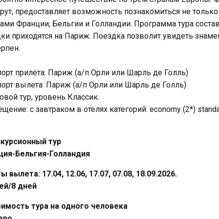
ут, предоставляет возможность познакомиться не только
ами Франции, Бельгии и Голландии. Программа тура составл
ки приходятся на Париж. Поездка позволит увидеть знаме
рпен.
орт прилёта: Париж (а/п Орли или Шарль де Голль)
орт вылета: Париж (а/п Орли или Шарль де Голль)
овой тур, уровень Классик.
щение: c завтраком в отелях категорий: economy (2*) standa
скурсионный тур
ция-Бельгия-Голландия
ы вылета: 17.04, 12.06, 17.07, 07.08, 18.09.2026.
ей/8 дней
оимость тура на одного человека
вро