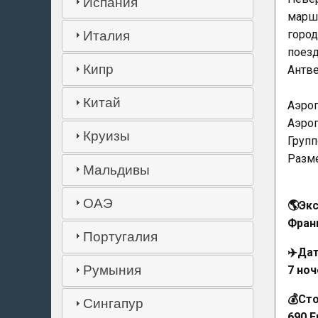
Испания
маршр
город
Италия
поезд
Кипр
Антве
Китай
Аэроп
Аэроп
Круизы
Групп
Разме
Мальдивы
ОАЭ
🌎Эк
Фран
Португалия
✈️Дат
Румыния
7 ноч
💰Ст
Сингапур
690 Е