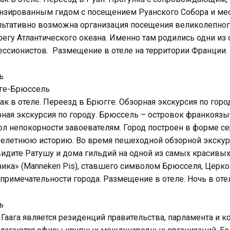
зированным гидом с посещением Руанского Собора и мес
ьтативно возможна организация посещения великолепного
регу Атлантического океана. Именно там родились одни и
ссионистов. Размещение в отеле на территории Франции. 
ь
ге-Брюссель
ак в отеле. Переезд в Брюгге. Обзорная экскурсия по гор
ная экскурсия по городу. Брюссель – островок франкоязы
л непокорности завоевателям. Город построен в форме се
елетнюю историю. Во время пешеходной обзорной экскур
идите Ратушу и дома гильдий на одной из самых красивы
ика» (Manneken Pis), ставшего символом Брюсселя, Церко
примечательности города. Размещение в отеле. Ночь в оте
ь
. Гаага является резиденций правительства, парламента и 