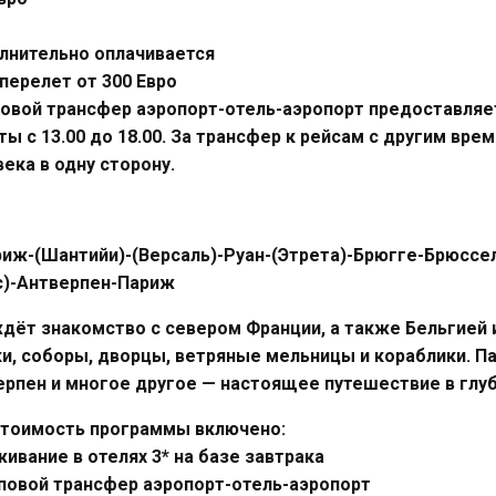
лнительно оплачивается
аперелет от 300 Евро
овой трансфер аэропорт-отель-аэропорт предоставляется
ы с 13.00 до 18.00. За трансфер к рейсам с другим вре
ека в одну сторону.
риж-(Шантийи)-(Версаль)-Руан-(Этрета)-Брюгге-Брюссе
с)-Антверпен-Париж
ждёт знакомство с севером Франции, а также Бельгией
ки, соборы, дворцы, ветряные мельницы и кораблики. П
ерпен и многое другое — настоящее путешествие в глу
 стоимость программы включено:
ивание в отелях 3* на базе завтрака
пповой трансфер аэропорт-отель-аэропорт