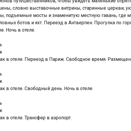
онов путешественников, чтобы увидеть маленькие опрят
ены, словно выставочные витрины, старинные церкви, у
ы, подъемные мосты и знаменитую местную гавань, где м
овных ботов и яхт. Переезд в Антверпен. Прогулка по г
ле. Ночь в отеле.
ь
ж
ак в отеле. Переезд в Париж. Свободное время. Размещение
ь
ж
ак в отеле. Свободный день. Ночь в отеле.
ь
ж
ак в отеле. Трансфер в аэропорт.