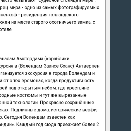
часто называют "судебной столицей мира",
рец мира - одно из самых фотографируемых
нненхоф - резиденция голландского
ен на месте старого охотничьего замка, с
отеле.
каналам Амстердама (кораблики
курсия в (Волендам-Заансе Сханс)-Антверпен
рганизуется экскурсия в города Волендам и
ают о тех временах, когда продуктивность
узей под открытым небом, где крестьяне
ародные костюмы и тут же вырезанные
онной технологии. Прекрасно сохранённые
еках. Подлинные дома, исторические верфи,
. Сегодня Волендам известен как
андии». Каждый год сюда приезжает более 2