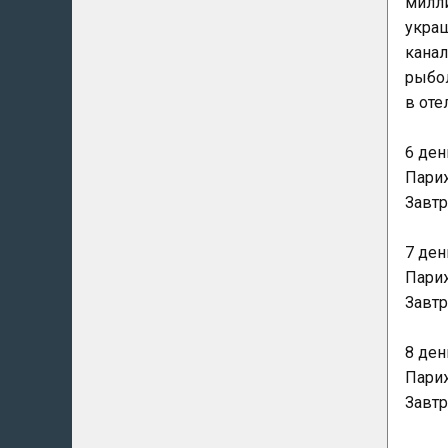
милли
украш
канал
рыбол
в оте
6 ден
Пари
Завтр
7 ден
Пари
Завтр
8 ден
Пари
Завтр