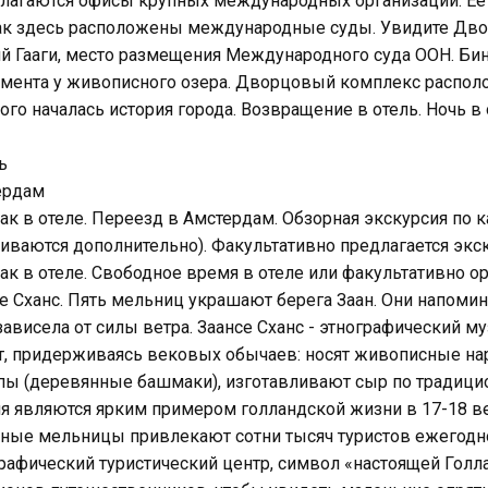
лагаются офисы крупных международных организаций. Ее 
ак здесь расположены международные суды. Увидите Дво
й Гааги, место размещения Международного суда ООН. Би
мента у живописного озера. Дворцовый комплекс располож
ого началась история города. Возвращение в отель. Ночь в 
ь
ердам
ак в отеле. Переезд в Амстердам. Обзорная экскурсия по 
иваются дополнительно). Факультативно предлагается экс
ак в отеле. Свободное время в отеле или факультативно о
е Сханс. Пять мельниц украшают берега Заан. Они напомин
зависела от силы ветра. Заансе Сханс - этнографический м
т, придерживаясь вековых обычаев: носят живописные н
ы (деревянные башмаки), изготавливают сыр по традици
я являются ярким примером голландской жизни в 17-18 в
ные мельницы привлекают сотни тысяч туристов ежегодно
рафический туристический центр, символ «настоящей Голл