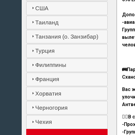
США
Допо
Таиланд
-ави
Групп
Танзания (о. Занзибар)
вылет
челов
Турция
Филиппины
🚌Па
Схан
Франция
Вас 
Хорватия
улоч
Антв
Черногория
👉🏻В
Чехия
-Прож
-Гру