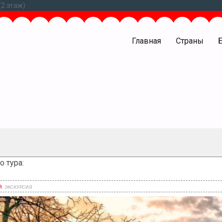
(2 этаж)
Меню
Главная
Страны
слева
Менюс
о тура: