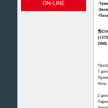
ON-LINE
-Тра
-Экс
-Пос
🌎CO
(+373
2068,
Прогр
1 ден
Приле
Ночь 
2 ден
Париж
Завтр